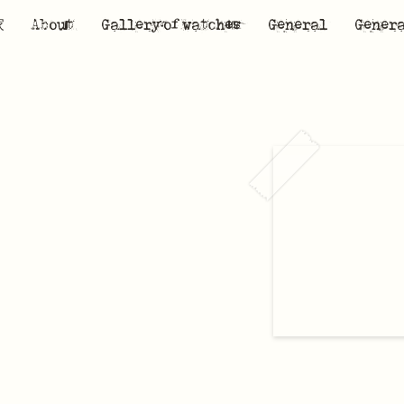
家
About
Gallery of watches
General
Gener