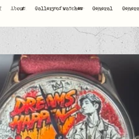
家
About
Gallery of watches
General
Gener