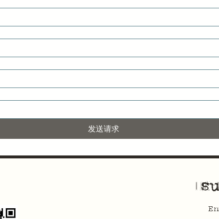
发送请求
su
En