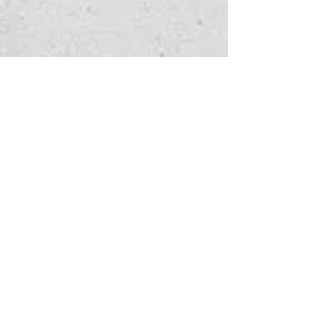
手表查询
请填写以下表格，告诉我们您感
兴趣的服务。
以及我们如何能帮到您——我们
会尽快回复您。
名
*
姓
*
手表名称