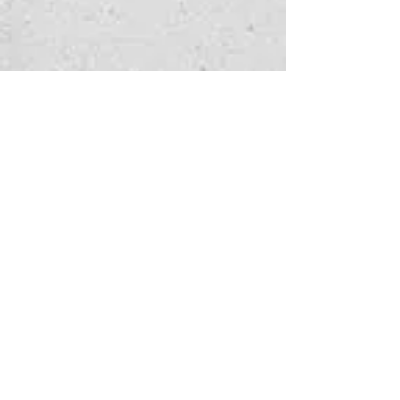
手表查询
请填写以下表格，告诉我们您感
兴趣的服务。
以及我们如何能帮到您——我们
会尽快回复您。
名
*
姓
*
手表名称