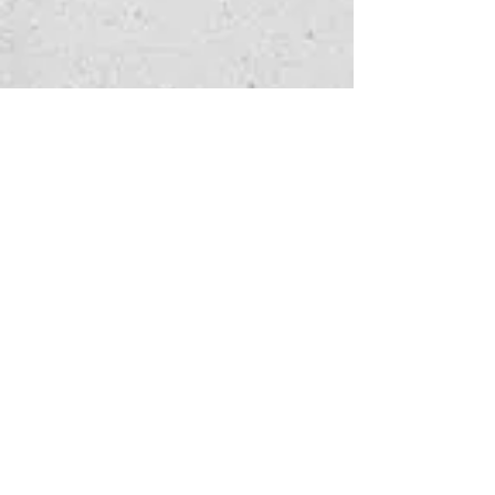
手表查询
请填写以下表格，告诉我们您感
兴趣的服务。
以及我们如何能帮到您——我们
会尽快回复您。
名
*
姓
*
手表名称