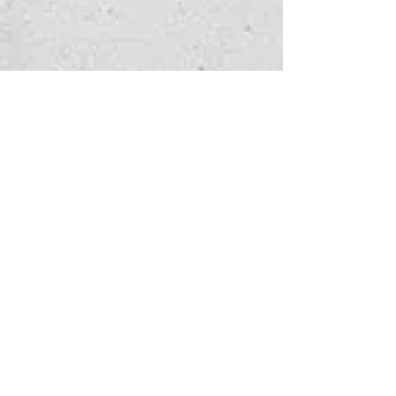
手表查询
请填写以下表格，告诉我们您感
兴趣的服务。
以及我们如何能帮到您——我们
会尽快回复您。
名
*
姓
*
手表名称