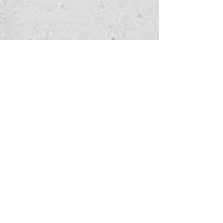
手表查询
请填写以下表格，告诉我们您感
兴趣的服务。
以及我们如何能帮到您——我们
会尽快回复您。
名
*
姓
*
手表名称