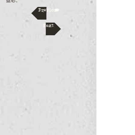
益彰。
Previous
Next