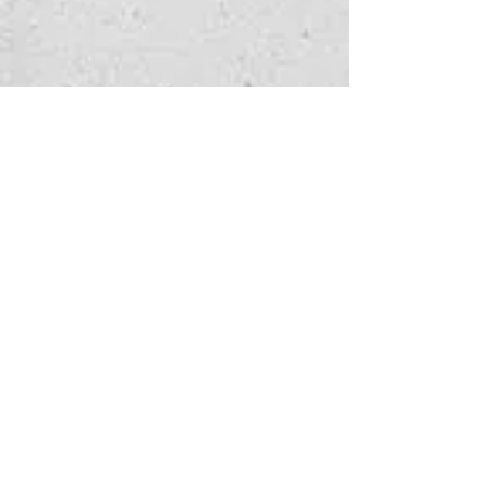
手表查询
请填写以下表格，告诉我们您感
兴趣的服务。
以及我们如何能帮到您——我们
会尽快回复您。
名
*
姓
*
手表名称